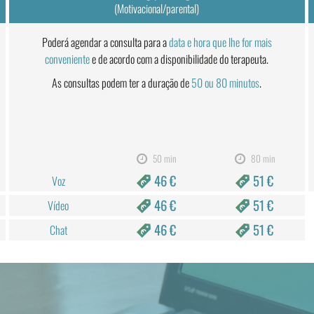
(Motivacional/parental)
Poderá agendar a consulta para a
data e hora que lhe for mais
conveniente
e de acordo com a disponibilidade do terapeuta.
As consultas podem ter a duração de
50 ou 80 minutos
.
50 min
80 min
46 €
51 €
Voz
46 €
51 €
Vídeo
46 €
51 €
Chat