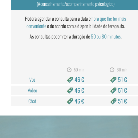
(Aconselhamento/acompanhamento psicológico)
Poderá agendar a consulta para a data e
hora que lhe for mais
conveniente
e de acordo com a disponibilidade do terapeuta.
As consultas podem ter a duração de
50 ou 80 minutos
.
50 min
80 min
46 €
51 €
Voz
46 €
51 €
Vídeo
46 €
51 €
Chat