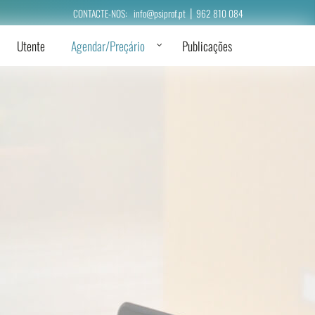
|
CONTACTE-NOS:
info@psiprof.pt
962 810 084
Utente
Agendar/Preçário
Publicações